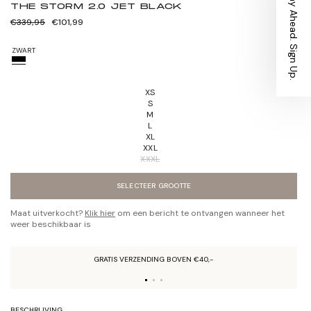
Stay Ahead. Sign Up.
THE STORM 2.0 JET BLACK
Normale
Verkoopprijs
€339,95
€101,99
prijs
ZWART
XS
S
M
L
XL
XXL
XXXL
SELECTEER GROOTTE
Maat uitverkocht?
Klik hier
om een bericht te ontvangen wanneer het
weer beschikbaar is
GRATIS VERZENDING BOVEN €40,-
BESCHRIJVING