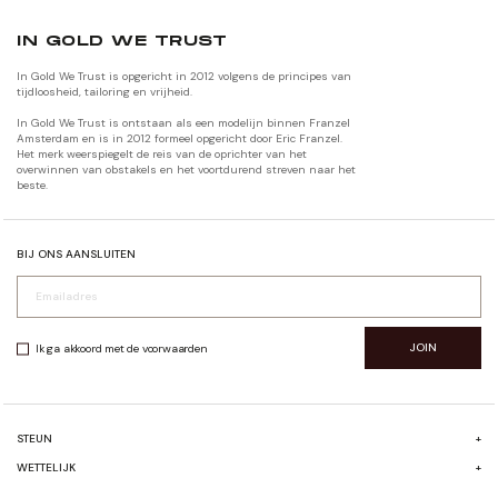
IN GOLD WE TRUST
In Gold We Trust is opgericht in 2012 volgens de principes van
tijdloosheid, tailoring en vrijheid.
In Gold We Trust is ontstaan als een modelijn binnen Franzel
Amsterdam en is in 2012 formeel opgericht door Eric Franzel.
Het merk weerspiegelt de reis van de oprichter van het
overwinnen van obstakels en het voortdurend streven naar het
beste.
BIJ ONS AANSLUITEN
JOIN
Ik ga akkoord met de voorwaarden
STEUN
+
FAQ
WETTELIJK
+
VERZENDEN & RETOURNEREN
ALGEMENE VOORWAARDEN