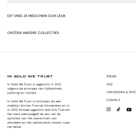
DIT VIND JE MISSCHIEN OOK LEUK
ONTDEK ANDERE COLLECTIES
SHOP HERFST/WINTER'24
SHOP ORIGNA
STEUN
IN GOLD WE TRUST
In Gold We Trust is opgericht in 2012
FAQ
volgens de principes van tijdloosheid,
VERZENDEN & RET
tailoring en vrijheid.
CONTACT
In Gold We Trust is ontstaan als een
modelijn binnen Franzel Amsterdam en is
in 2012 formeel opgericht door Eric Franzel.
Het merk weerspiegelt de reis van de
oprichter van het overwinnen van
obstakels en het voortdurend streven naar
het beste.