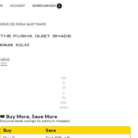
WINKELWAGEN
SLUITEN X
UR
ACCOUNT
0
Zoom sluiten
GRIJS
/
DE PUSHA QUIET SHADE
THE PUSHA QUIET SHADE
Normale
Verkoopprijs
€74,95
€22,49
prijs
GRIJS
XS
S
M
L
XL
XXL
XXXL
👑 Buy More, Save More
Exclusive tiered savings for premium shoppers.
Buy
Save