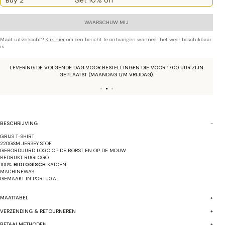
Buy 2
Get 10% off
WAARSCHUW MIJ
Maat uitverkocht?
Klik hier
om een bericht te ontvangen wanneer het weer beschikbaar
is
LEVERING DE VOLGENDE DAG VOOR BESTELLINGEN DIE VOOR 17.00 UUR ZIJN
GEPLAATST (MAANDAG T/M VRIJDAG).
BESCHRIJVING
GRIJS T-SHIRT
220GSM JERSEY STOF
GEBORDUURD LOGO OP DE BORST EN OP DE MOUW
BEDRUKT RUGLOGO
100%
BIOLOGISCH
KATOEN
MACHINEWAS.
GEMAAKT IN
PORTUGAL
MAATTABEL
VERZENDING & RETOURNEREN
BETAALMETHODEN