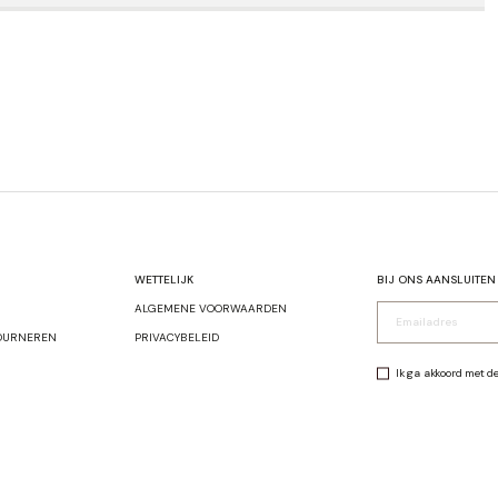
LEN
SHOP JACKETS
WETTELIJK
BIJ ONS AANSLUITEN
ALGEMENE VOORWAARDEN
OURNEREN
PRIVACYBELEID
Ik ga akkoord met d