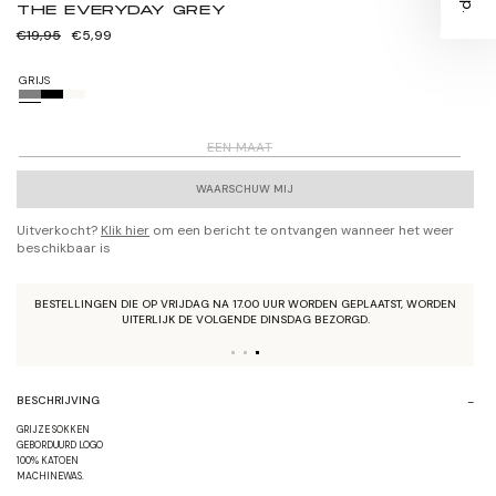
THE EVERYDAY GREY
Normale
Verkoopprijs
€19,95
€5,99
prijs
GRIJS
EEN MAAT
WAARSCHUW MIJ
Uitverkocht?
Klik hier
om een bericht te ontvangen wanneer het weer
beschikbaar is
BESTELLINGEN DIE OP VRIJDAG NA 17.00 UUR WORDEN GEPLAATST, WORDEN
UITERLIJK DE VOLGENDE DINSDAG BEZORGD.
BESCHRIJVING
GRIJZE SOKKEN
GEBORDUURD LOGO
100% KATOEN
MACHINEWAS.