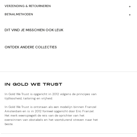
VERZENDING & RETOURNEREN
BETAALMETHODEN
DIT VIND JE MISSCHIEN OOK LEUK
ONTDEK ANDERE COLLECTIES
SHOP HERFST/WINTER'24
SHOP ORIGNALEN
IN GOLD WE TRUST
In Gold We Trust is opgericht in 2012 volgens de principes van
tijdloosheid, tailoring en vrijheid.
In Gold We Trust is ontstaan als een modelijn binnen Franzel
Amsterdam en is in 2012 formeel opgericht door Eric Franzel.
Het merk weerspiegelt de reis van de oprichter van het
overwinnen van obstakels en het voortdurend streven naar het
beste.