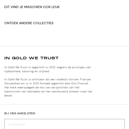
DIT VIND JE MISSCHIEN OOK LEUK
ONTDEK ANDERE COLLECTIES
SHOP HERFST/WINTER'24
SHOP ORIGNALEN
IN GOLD WE TRUST
In Gold We Trust is opgericht in 2012 volgens de principes van
tijdloosheid, tailoring en vrijheid.
In Gold We Trust is ontstaan als een modelijn binnen Franzel
Amsterdam en is in 2012 formeel opgericht door Eric Franzel.
Het merk weerspiegelt de reis van de oprichter van het
overwinnen van obstakels en het voortdurend streven naar het
beste.
BIJ ONS AANSLUITEN