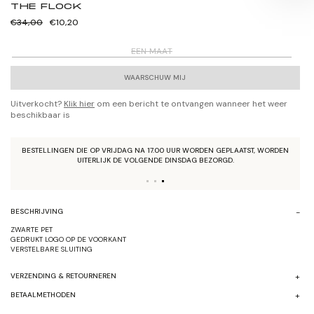
THE FLOCK
Normale
Verkoopprijs
€34,00
€10,20
prijs
EEN MAAT
WAARSCHUW MIJ
Uitverkocht?
Klik hier
om een bericht te ontvangen wanneer het weer
beschikbaar is
BESTELLINGEN DIE OP VRIJDAG NA 17.00 UUR WORDEN GEPLAATST, WORDEN
UITERLIJK DE VOLGENDE DINSDAG BEZORGD.
BESCHRIJVING
ZWARTE PET
GEDRUKT LOGO OP DE VOORKANT
VERSTELBARE SLUITING
VERZENDING & RETOURNEREN
BETAALMETHODEN