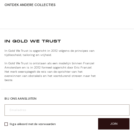
ONTDEK ANDERE COLLECTIES
SHOP HERFST/WINTER'24
SHOP ORIGNALEN
IN GOLD WE TRUST
In Gold We Trust is opgericht in 2012 volgens de principes van
tijdloosheid, tailoring en vrijheid.
In Gold We Trust is ontstaan als een modelijn binnen Franzel
Amsterdam en is in 2012 formeel opgericht door Eric Franzel.
Het merk weerspiegelt de reis van de oprichter van het
overwinnen van obstakels en het voortdurend streven naar het
beste.
BIJ ONS AANSLUITEN
JOIN
Ik ga akkoord met de voorwaarden