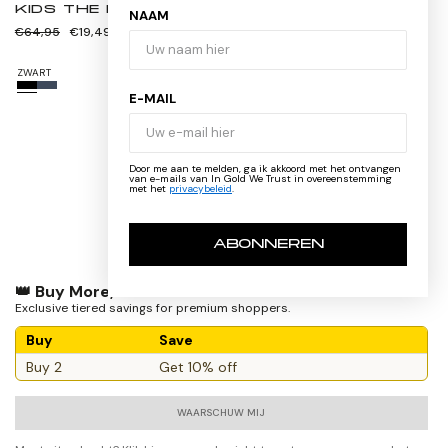
KIDS THE PUSHA JET BLACK
NAAM
Normale
Verkoopprijs
€64,95
€19,49
prijs
ZWART
E-MAIL
2
3
4
Door me aan te melden, ga ik akkoord met het ontvangen
van e-mails van In Gold We Trust in overeenstemming
6
met het
privacybeleid
.
8
10
12
ABONNEREN
14
16
👑 Buy More, Save More
Exclusive tiered savings for premium shoppers.
Buy
Save
Buy 2
Get 10% off
WAARSCHUW MIJ