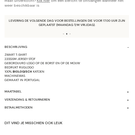
Maat uitverkocht?
Klik hier
om een bericht te ontvangen wanneer het
weer beschikbaar is
LEVERING DE VOLGENDE DAG VOOR BESTELLINGEN DIE VOOR 17.00 UUR ZIJN
GEPLAATST (MAANDAG T/M VRIJDAG).
BESCHRIJVING
ZWART T-SHIRT
220GSM JERSEY STOF
GEBORDUURD LOGO OP DE BORST EN OP DE MOUW
BEDRUKT RUGLOGO
100%
BIOLOGISCH
KATOEN
MACHINEWAS.
GEMAAKT IN
PORTUGAL
MAATTABEL
VERZENDING & RETOURNEREN
BETAALMETHODEN
DIT VIND JE MISSCHIEN OOK LEUK