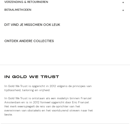
BETAALMETHODEN
DIT VIND JE MISSCHIEN OOK LEUK
ONTDEK ANDERE COLLECTIES
SHOP HERFST/WINTER'24
SHOP ORIGNALEN
IN GOLD WE TRUST
In Gold We Trust is opgericht in 2012 volgens de principes van
tijdloosheid, tailoring en vrijheid.
In Gold We Trust is ontstaan als een modelijn binnen Franzel
Amsterdam en is in 2012 formeel opgericht door Eric Franzel.
Het merk weerspiegelt de reis van de oprichter van het
overwinnen van obstakels en het voortdurend streven naar het
beste.