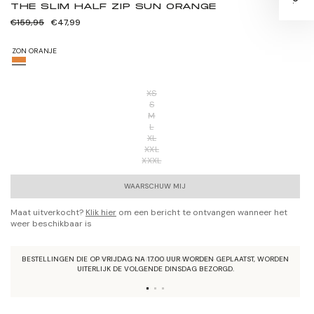
THE SLIM HALF ZIP SUN ORANGE
Normale
Verkoopprijs
€159,95
€47,99
prijs
ZON ORANJE
XS
S
M
L
XL
XXL
XXXL
WAARSCHUW MIJ
Maat uitverkocht?
Klik hier
om een bericht te ontvangen wanneer het
weer beschikbaar is
BESTELLINGEN DIE OP VRIJDAG NA 17.00 UUR WORDEN GEPLAATST, WORDEN
GRATIS VERZENDING BOVEN €40,-
UITERLIJK DE VOLGENDE DINSDAG BEZORGD.
VERZENDING & RETOURNEREN