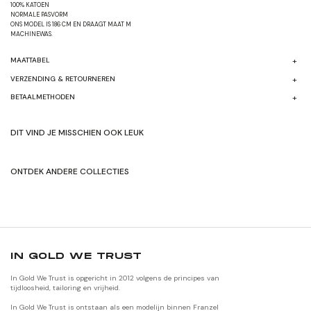
100% KATOEN
NORMALE PASVORM
ONS MODEL IS 186 CM EN DRAAGT MAAT M
MACHINEWAS.
MAATTABEL
VERZENDING & RETOURNEREN
BETAALMETHODEN
DIT VIND JE MISSCHIEN OOK LEUK
ONTDEK ANDERE COLLECTIES
SHOP HERFST/WINTER'24
SHOP ORIGNALEN
IN GOLD WE TRUST
In Gold We Trust is opgericht in 2012 volgens de principes van
tijdloosheid, tailoring en vrijheid.
In Gold We Trust is ontstaan als een modelijn binnen Franzel