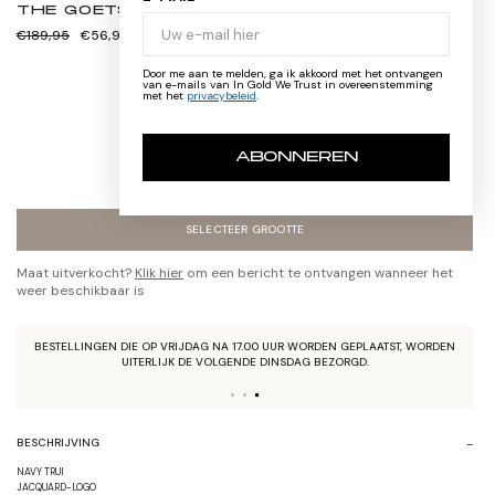
THE GOETSCH
Normale
Verkoopprijs
€189,95
€56,99
prijs
Door me aan te melden, ga ik akkoord met het ontvangen
XS
van e-mails van In Gold We Trust in overeenstemming
met het
privacybeleid
.
S
M
L
XL
ABONNEREN
XXL
XXXL
SELECTEER GROOTTE
Maat uitverkocht?
Klik hier
om een bericht te ontvangen wanneer het
weer beschikbaar is
BESTELLINGEN DIE OP VRIJDAG NA 17.00 UUR WORDEN GEPLAATST, WORDEN
UITERLIJK DE VOLGENDE DINSDAG BEZORGD.
BESCHRIJVING
NAVY TRUI
JACQUARD-LOGO