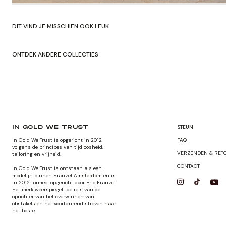
DIT VIND JE MISSCHIEN OOK LEUK
ONTDEK ANDERE COLLECTIES
SHOP HERFST/WINTER'24
SHOP ORIGNA
STEUN
IN GOLD WE TRUST
In Gold We Trust is opgericht in 2012
FAQ
volgens de principes van tijdloosheid,
VERZENDEN & RET
tailoring en vrijheid.
CONTACT
In Gold We Trust is ontstaan als een
modelijn binnen Franzel Amsterdam en is
in 2012 formeel opgericht door Eric Franzel.
Het merk weerspiegelt de reis van de
oprichter van het overwinnen van
obstakels en het voortdurend streven naar
het beste.