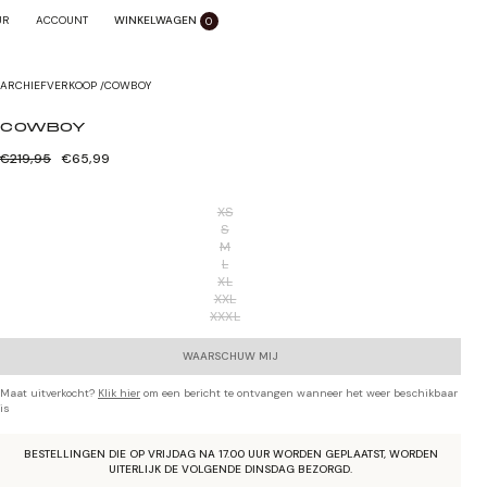
WINKELWAGEN
SLUITEN X
UR
ACCOUNT
0
Zoom sluiten
ARCHIEFVERKOOP
/
COWBOY
COWBOY
Normale
Verkoopprijs
€219,95
€65,99
prijs
XS
S
M
L
XL
XXL
XXXL
WAARSCHUW MIJ
Maat uitverkocht?
Klik hier
om een bericht te ontvangen wanneer het weer beschikbaar
is
BESTELLINGEN DIE OP VRIJDAG NA 17.00 UUR WORDEN GEPLAATST, WORDEN
GRATIS VERZENDING BOVEN €40,-
UITERLIJK DE VOLGENDE DINSDAG BEZORGD.