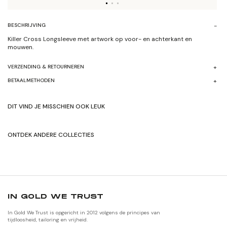
BESCHRIJVING
Killer Cross Longsleeve met artwork op voor- en achterkant en
mouwen.
VERZENDING & RETOURNEREN
BETAALMETHODEN
DIT VIND JE MISSCHIEN OOK LEUK
ONTDEK ANDERE COLLECTIES
SHOP HERFST/WINTER'24
SHOP ORIGNALEN
IN GOLD WE TRUST
In Gold We Trust is opgericht in 2012 volgens de principes van
tijdloosheid, tailoring en vrijheid.