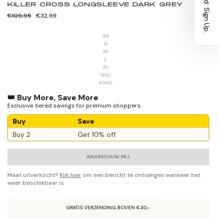
KILLER CROSS LONGSLEEVE DARK GREY
Normale
Verkoopprijs
€109,95
€32,99
prijs
XS
S
M
L
XL
XXL
XXXL
👑 Buy More, Save More
Exclusive tiered savings for premium shoppers.
Buy
Save
Buy 2
Get 10% off
WAARSCHUW MIJ
Maat uitverkocht?
Klik hier
om een bericht te ontvangen wanneer het
weer beschikbaar is
GRATIS VERZENDING BOVEN €40,-