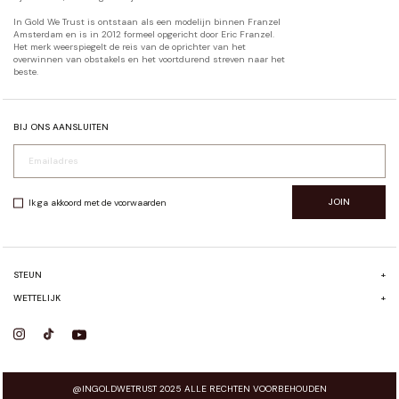
In Gold We Trust is ontstaan als een modelijn binnen Franzel
Amsterdam en is in 2012 formeel opgericht door Eric Franzel.
Het merk weerspiegelt de reis van de oprichter van het
overwinnen van obstakels en het voortdurend streven naar het
beste.
BIJ ONS AANSLUITEN
JOIN
Ik ga akkoord met de voorwaarden
STEUN
+
FAQ
WETTELIJK
+
VERZENDEN & RETOURNEREN
ALGEMENE VOORWAARDEN
CONTACT
PRIVACYBELEID
@INGOLDWETRUST 2025 ALLE RECHTEN VOORBEHOUDEN