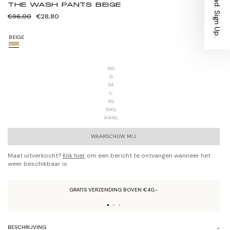
Stay Ahead. Sign Up.
THE WASH PANTS BEIGE
Normale
Verkoopprijs
€96,00
€28,80
prijs
BEIGE
XS
S
M
L
XL
XXL
XXXL
WAARSCHUW MIJ
Maat uitverkocht?
Klik hier
om een bericht te ontvangen wanneer het
weer beschikbaar is
GRATIS VERZENDING BOVEN €40,-
BESCHRIJVING