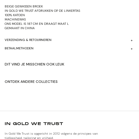
BEIGE GEWASSEN BROEK
IN GOLD WE TRUST AFDRUKKEN OP DE LINKERTAS
100% KATOEN
MACHINEWAS
ONS MODEL IS 187 CM EN DRAAGT MAAT L
GEMAAKT IN CHINA
VERZENDING & RETOURNEREN
BETAALMETHODEN
DIT VIND JE MISSCHIEN OOK LEUK
ONTDEK ANDERE COLLECTIES
SHOP HERFST/WINTER'24
SHOP ORIGNALEN
IN GOLD WE TRUST
In Gold We Trust is opgericht in 2012 volgens de principes van
tijdloosheid, tailoring en vrijheid.