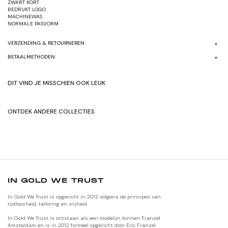
ZWART KORT
BEDRUKT LOGO
MACHINEWAS
NORMALE PASVORM
VERZENDING & RETOURNEREN
BETAALMETHODEN
DIT VIND JE MISSCHIEN OOK LEUK
ONTDEK ANDERE COLLECTIES
SHOP HERFST/WINTER'24
SHOP ORIGNALEN
IN GOLD WE TRUST
In Gold We Trust is opgericht in 2012 volgens de principes van
tijdloosheid, tailoring en vrijheid.
In Gold We Trust is ontstaan als een modelijn binnen Franzel
Amsterdam en is in 2012 formeel opgericht door Eric Franzel.