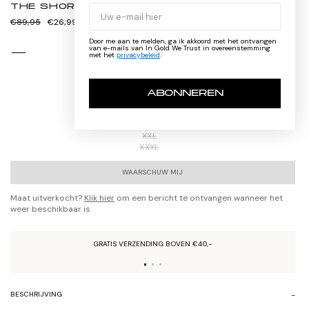
THE SHORTER BLACK
Normale
Verkoopprijs
€89,95
€26,99
prijs
Door me aan te melden, ga ik akkoord met het ontvangen
van e-mails van In Gold We Trust in overeenstemming
met het
privacybeleid
.
XS
S
ABONNEREN
M
L
XL
XXL
XXXL
WAARSCHUW MIJ
Maat uitverkocht?
Klik hier
om een bericht te ontvangen wanneer het
weer beschikbaar is
GRATIS VERZENDING BOVEN €40,-
BESCHRIJVING