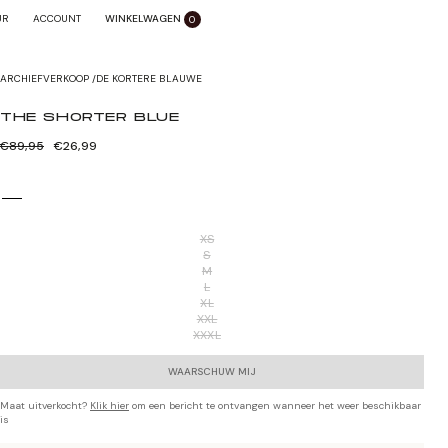
WINKELWAGEN
SLUITEN X
UR
ACCOUNT
0
Zoom sluiten
ARCHIEFVERKOOP
/
DE KORTERE BLAUWE
THE SHORTER BLUE
Normale
Verkoopprijs
€89,95
€26,99
prijs
XS
S
M
L
XL
XXL
XXXL
WAARSCHUW MIJ
Maat uitverkocht?
Klik hier
om een bericht te ontvangen wanneer het weer beschikbaar
is