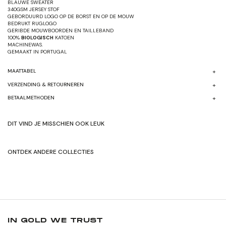
BLAUWE SWEATER
340GSM JERSEY STOF
GEBORDUURD LOGO OP DE BORST EN OP DE MOUW
BEDRUKT RUGLOGO
GERIBDE MOUWBOORDEN EN TAILLEBAND
100%
BIOLOGISCH
KATOEN
MACHINEWAS.
GEMAAKT IN
PORTUGAL
MAATTABEL
VERZENDING & RETOURNEREN
BETAALMETHODEN
DIT VIND JE MISSCHIEN OOK LEUK
ONTDEK ANDERE COLLECTIES
SHOP HERFST/WINTER'24
SHOP ORIGNALEN
IN GOLD WE TRUST