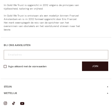
In Gold We Trust is opgericht in 2012 volgens de principes van
tijdloosheid, tailoring en vrijheid.
In Gold We Trust is ontstaan als een modelijn binnen Franzel
Amsterdam en is in 2012 formeel opgericht door Eric Franzel.
Het merk weerspiegelt de reis van de oprichter van het
overwinnen van obstakels en het voortdurend streven naar het
beste.
BIJ ONS AANSLUITEN
JOIN
Ik ga akkoord met de voorwaarden
STEUN
+
FAQ
WETTELIJK
+
VERZENDEN & RETOURNEREN
ALGEMENE VOORWAARDEN
CONTACT
PRIVACYBELEID