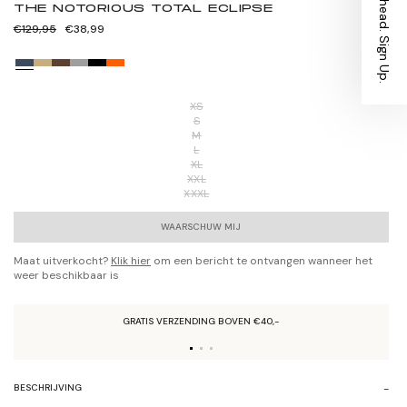
Stay Ahead. Sign Up.
THE NOTORIOUS TOTAL ECLIPSE
Normale
Verkoopprijs
€129,95
€38,99
prijs
XS
S
M
L
XL
XXL
XXXL
WAARSCHUW MIJ
Maat uitverkocht?
Klik hier
om een bericht te ontvangen wanneer het
weer beschikbaar is
GRATIS VERZENDING BOVEN €40,-
BESCHRIJVING