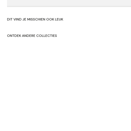
DIT VIND JE MISSCHIEN OOK LEUK
ONTDEK ANDERE COLLECTIES
SHOP HERFST/WINTER'24
SHOP ORIGNA