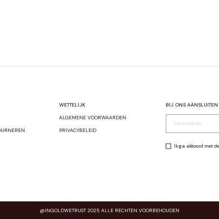
WETTELIJK
BIJ ONS AANSLUITEN
ALGEMENE VOORWAARDEN
OURNEREN
PRIVACYBELEID
Ik ga akkoord met d
@INGOLDWETRUST 2025 ALLE RECHTEN VOORBEHOUDEN