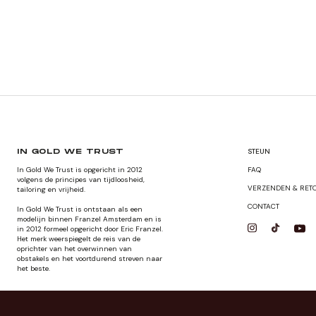
STEUN
IN GOLD WE TRUST
In Gold We Trust is opgericht in 2012
FAQ
volgens de principes van tijdloosheid,
VERZENDEN & RET
tailoring en vrijheid.
CONTACT
In Gold We Trust is ontstaan als een
modelijn binnen Franzel Amsterdam en is
in 2012 formeel opgericht door Eric Franzel.
Het merk weerspiegelt de reis van de
oprichter van het overwinnen van
obstakels en het voortdurend streven naar
het beste.