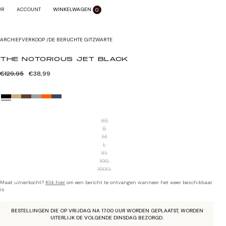
WINKELWAGEN
SLUITEN X
UR
ACCOUNT
0
Zoom sluiten
ARCHIEFVERKOOP
/
DE BERUCHTE GITZWARTE
THE NOTORIOUS JET BLACK
Normale
Verkoopprijs
€129,95
€38,99
prijs
XS
S
M
L
XL
XXL
XXXL
Maat uitverkocht?
Klik hier
om een bericht te ontvangen wanneer het weer beschikbaar
is
BESTELLINGEN DIE OP VRIJDAG NA 17.00 UUR WORDEN GEPLAATST, WORDEN
UITERLIJK DE VOLGENDE DINSDAG BEZORGD.