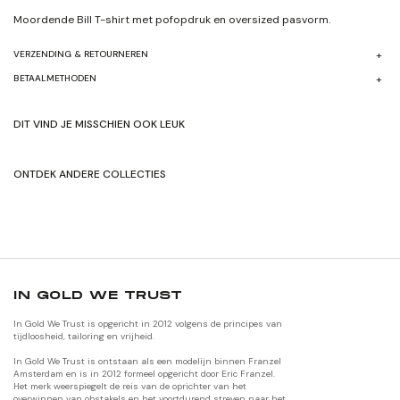
Moordende Bill
T-shirt
met pofopdruk en oversized pasvorm.
VERZENDING & RETOURNEREN
BETAALMETHODEN
DIT VIND JE MISSCHIEN OOK LEUK
ONTDEK ANDERE COLLECTIES
SHOP HERFST/WINTER'24
SHOP ORIGNALEN
IN GOLD WE TRUST
In Gold We Trust is opgericht in 2012 volgens de principes van
tijdloosheid, tailoring en vrijheid.
In Gold We Trust is ontstaan als een modelijn binnen Franzel
Amsterdam en is in 2012 formeel opgericht door Eric Franzel.
Het merk weerspiegelt de reis van de oprichter van het
overwinnen van obstakels en het voortdurend streven naar het