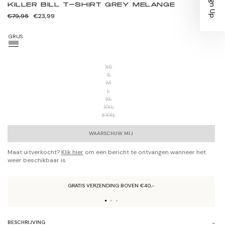
KILLER BILL T-SHIRT GREY MELANGE
Normale
Verkoopprijs
€79,95
€23,99
prijs
GRIJS
XS
S
M
L
XL
XXL
XXXL
WAARSCHUW MIJ
Maat uitverkocht?
Klik hier
om een bericht te ontvangen wanneer het
weer beschikbaar is
GRATIS VERZENDING BOVEN €40,-
BESCHRIJVING