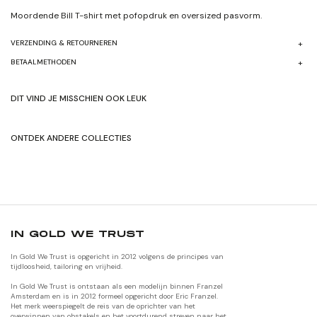
Moordende Bill
T-shirt
met pofopdruk en oversized pasvorm.
VERZENDING & RETOURNEREN
BETAALMETHODEN
DIT VIND JE MISSCHIEN OOK LEUK
ONTDEK ANDERE COLLECTIES
SHOP HERFST/WINTER'24
SHOP ORIGNALEN
IN GOLD WE TRUST
In Gold We Trust is opgericht in 2012 volgens de principes van
tijdloosheid, tailoring en vrijheid.
In Gold We Trust is ontstaan als een modelijn binnen Franzel
Amsterdam en is in 2012 formeel opgericht door Eric Franzel.
Het merk weerspiegelt de reis van de oprichter van het
overwinnen van obstakels en het voortdurend streven naar het