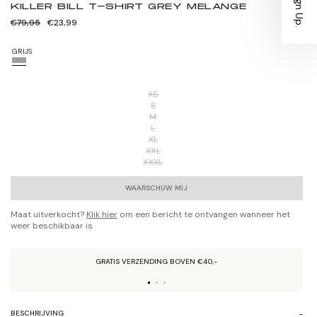
KILLER BILL T-SHIRT GREY MELANGE
Normale
Verkoopprijs
€79,95
€23,99
prijs
GRIJS
XS
S
M
L
XL
XXL
XXXL
WAARSCHUW MIJ
Maat uitverkocht?
Klik hier
om een bericht te ontvangen wanneer het
weer beschikbaar is
GRATIS VERZENDING BOVEN €40,-
BESCHRIJVING