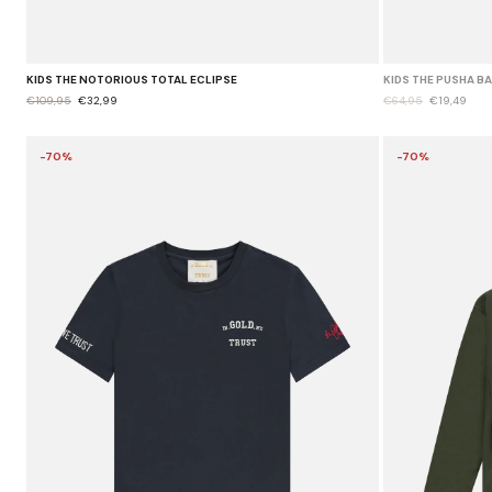
KIDS THE NOTORIOUS TOTAL ECLIPSE
KIDS THE PUSHA B
€109,95
€32,99
€64,95
€19,49
-70%
-70%