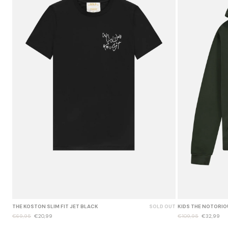
THE KOSTON SLIM FIT JET BLACK
SOLD OUT
KIDS THE NOTORIO
€69,95
€20,99
€109,95
€32,99