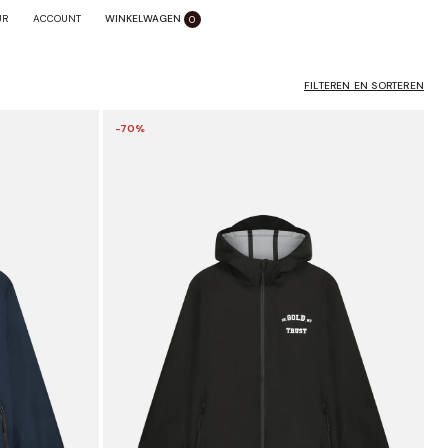
WINKELWAGEN
SLUITEN X
UR
ACCOUNT
0
FILTEREN EN SORTEREN
-70%