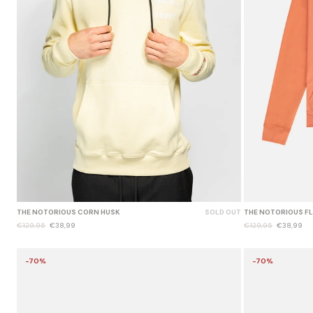
THE NOTORIOUS CORN HUSK
SOLD OUT
THE NOTORIOUS F
€129,95
€38,99
€129,95
€38,99
-70%
-70%