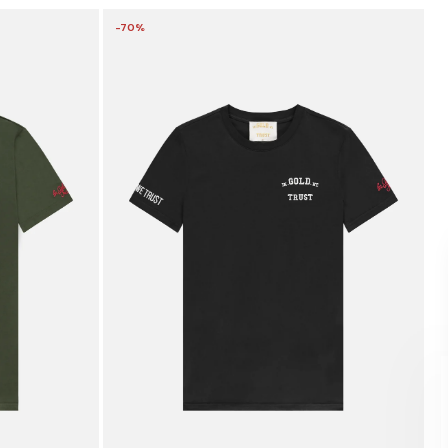
-70%
HIER NIEUW?
Meld je aan voor onze nieuwsbrief voor
10% korting op je eerste bestelling
NAAM