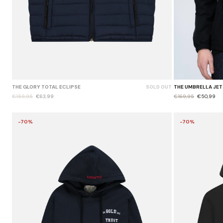
THE GLORY TOTAL ECLIPSE
SOLD OUT
THE UMBRELLA JET
€159,95
€63,99
€169,95
€50,99
-70%
-70%