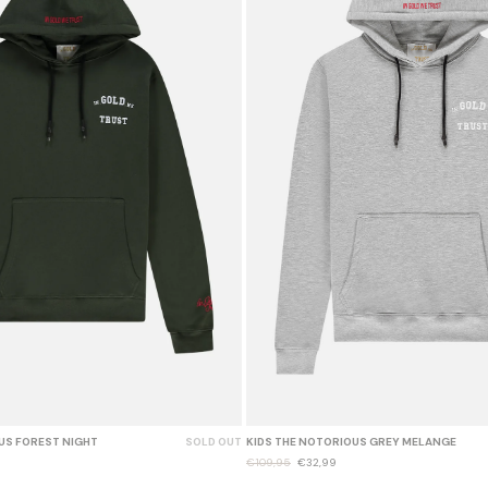
US FOREST NIGHT
SOLD OUT
KIDS THE NOTORIOUS GREY MELANGE
€109,95
€32,99