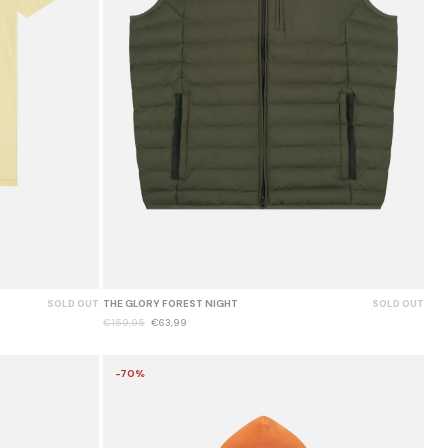
SOLD OUT
THE GLORY FOREST NIGHT
SOLD OUT
€159,95
€63,99
-70%