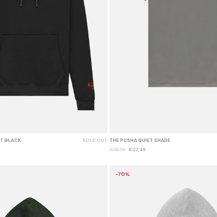
ET BLACK
SOLD OUT
THE PUSHA QUIET SHADE
€74,95
€22,49
-70%