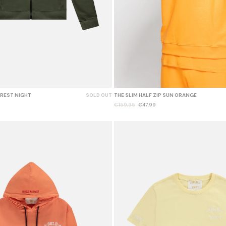
OREST NIGHT
SOLD OUT
THE SLIM HALF ZIP SUN ORANGE
€159,95
€47,99