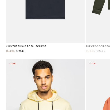
KIDS THE PUSHA TOTAL ECLIPSE
THE CROCODILE F
€64,95
€19,49
€89,95
€26,99
-70%
-70%