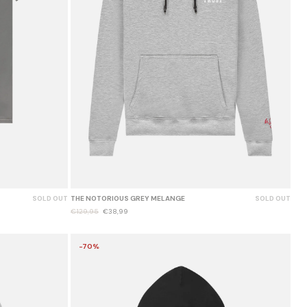
SOLD OUT
THE NOTORIOUS GREY MELANGE
SOLD OUT
€129,95
€38,99
-70%