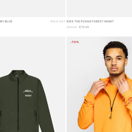
ABY BLUE
SOLD OUT
KIDS THE PUSHA FOREST NIGHT
€64,95
€19,49
-70%