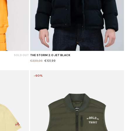
SOLD OUT
THE STORM 2.0 JET BLACK
€339,95
€101,99
-60%