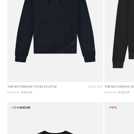
THE NOTORIOUS TOTAL ECLIPSE
SOLD OUT
THE NOTORIOUS J
€129,95
€38,99
€129,95
€38,99
-70%
NIEUW
-70%