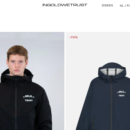
ZOEKEN
E
NL /
-70%