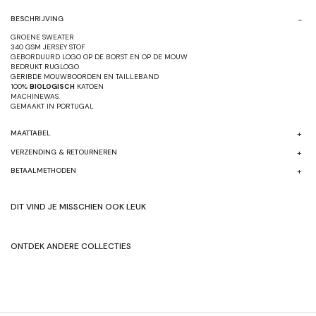
BESCHRIJVING
GROENE SWEATER
340 GSM JERSEY STOF
GEBORDUURD LOGO OP DE BORST EN OP DE MOUW
BEDRUKT RUGLOGO
GERIBDE MOUWBOORDEN EN TAILLEBAND
100%
BIOLOGISCH
KATOEN
MACHINEWAS.
GEMAAKT IN
PORTUGAL
MAATTABEL
VERZENDING & RETOURNEREN
BETAALMETHODEN
DIT VIND JE MISSCHIEN OOK LEUK
ONTDEK ANDERE COLLECTIES
SHOP HERFST/WINTER'24
SHOP ORIGNALEN