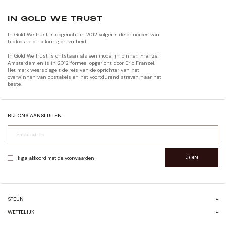
IN GOLD WE TRUST
In Gold We Trust is opgericht in 2012 volgens de principes van
tijdloosheid, tailoring en vrijheid.
In Gold We Trust is ontstaan als een modelijn binnen Franzel
Amsterdam en is in 2012 formeel opgericht door Eric Franzel.
Het merk weerspiegelt de reis van de oprichter van het
overwinnen van obstakels en het voortdurend streven naar het
beste.
BIJ ONS AANSLUITEN
JOIN
Ik ga akkoord met de voorwaarden
STEUN
+
FAQ
WETTELIJK
+
VERZENDEN & RETOURNEREN
ALGEMENE VOORWAARDEN