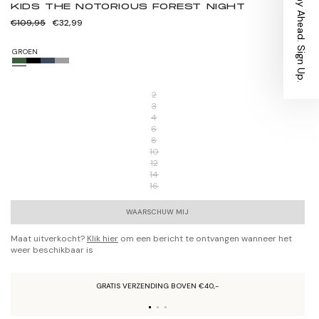
Stay Ahead. Sign Up.
KIDS THE NOTORIOUS FOREST NIGHT
Normale
Verkoopprijs
€109,95
€32,99
prijs
GROEN
2
3
4
6
8
10
12
14
16
WAARSCHUW MIJ
Maat uitverkocht?
Klik hier
om een bericht te ontvangen wanneer het
weer beschikbaar is
GRATIS VERZENDING BOVEN €40,-