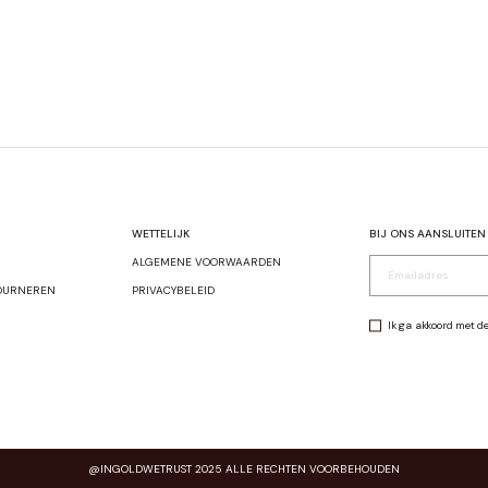
WETTELIJK
BIJ ONS AANSLUITEN
ALGEMENE VOORWAARDEN
OURNEREN
PRIVACYBELEID
Ik ga akkoord met d
@INGOLDWETRUST 2025 ALLE RECHTEN VOORBEHOUDEN