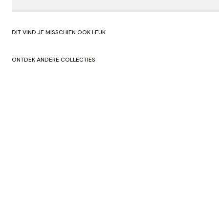
DIT VIND JE MISSCHIEN OOK LEUK
ONTDEK ANDERE COLLECTIES
SHOP HERFST/WINTER'24
SHOP ORIGNA