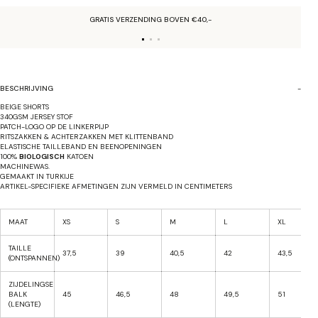
GRATIS VERZENDING BOVEN €40,-
BESCHRIJVING
BEIGE SHORTS
340GSM JERSEY STOF
PATCH-LOGO OP DE LINKERPIJP
RITSZAKKEN & ACHTERZAKKEN MET KLITTENBAND
ELASTISCHE TAILLEBAND EN BEENOPENINGEN
100%
BIOLOGISCH
KATOEN
MACHINEWAS.
GEMAAKT IN TURKIJE
ARTIKEL-SPECIFIEKE AFMETINGEN ZIJN VERMELD IN CENTIMETERS
MAAT
XS
S
M
L
XL
TAILLE
37,5
39
40,5
42
43,5
(ONTSPANNEN)
ZIJDELINGSE
BALK
45
46,5
48
49,5
51
(LENGTE)