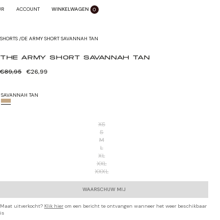
WINKELWAGEN
SLUITEN X
UR
ACCOUNT
0
Zoom sluiten
SHORTS
/
DE ARMY SHORT SAVANNAH TAN
THE ARMY SHORT SAVANNAH TAN
Normale
Verkoopprijs
€89,95
€26,99
prijs
SAVANNAH TAN
XS
S
M
L
XL
XXL
XXXL
WAARSCHUW MIJ
Maat uitverkocht?
Klik hier
om een bericht te ontvangen wanneer het weer beschikbaar
is