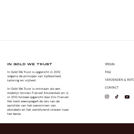
STEUN
IN GOLD WE TRUST
In Gold We Trust is opgericht in 2012
FAQ
volgens de principes van tijdloosheid,
VERZENDEN & RET
tailoring en vrijheid.
CONTACT
In Gold We Trust is ontstaan als een
modelijn binnen Franzel Amsterdam en is
in 2012 formeel opgericht door Eric Franzel.
Het merk weerspiegelt de reis van de
oprichter van het overwinnen van
obstakels en het voortdurend streven naar
het beste.