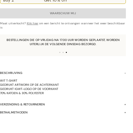
Buy 2
Get 10% off
WAARSCHUW MIJ
Maat uitverkocht?
Klik hier
om een bericht te ontvangen wanneer het weer beschikbaar
is
GRATIS VERZENDING BOVEN €40,-
BESCHRIJVING
WIT T-SHIRT
GEDRUKT ARTWORK OP DE ACHTERKANT
GEDRUKT IGWT-LOGO OP DE VOORKANT
70% KATOEN & 30% POLYESTER
VERZENDING & RETOURNEREN
BETAALMETHODEN