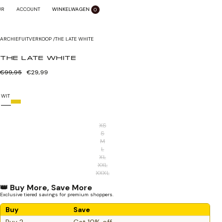
WINKELWAGEN
SLUITEN X
UR
ACCOUNT
0
Zoom sluiten
ARCHIEFUITVERKOOP
/
THE LATE WHITE
THE LATE WHITE
Normale
Verkoopprijs
€99,95
€29,99
prijs
WIT
XS
S
M
L
XL
XXL
XXXL
👑 Buy More, Save More
Exclusive tiered savings for premium shoppers.
Buy
Save