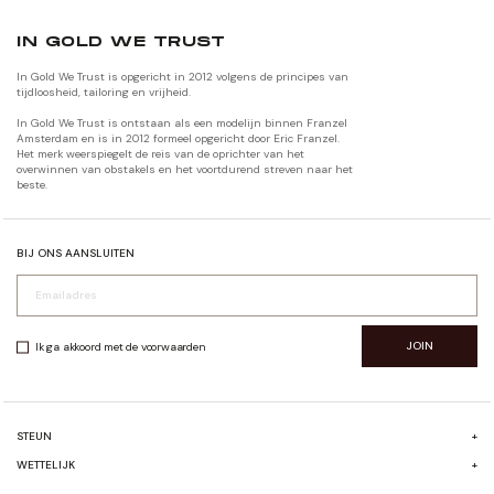
IN GOLD WE TRUST
In Gold We Trust is opgericht in 2012 volgens de principes van
tijdloosheid, tailoring en vrijheid.
In Gold We Trust is ontstaan als een modelijn binnen Franzel
Amsterdam en is in 2012 formeel opgericht door Eric Franzel.
Het merk weerspiegelt de reis van de oprichter van het
overwinnen van obstakels en het voortdurend streven naar het
beste.
BIJ ONS AANSLUITEN
JOIN
Ik ga akkoord met de voorwaarden
STEUN
+
FAQ
WETTELIJK
+
VERZENDEN & RETOURNEREN
ALGEMENE VOORWAARDEN