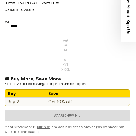
Stay Ahead. Sign Up.
THE PARROT WHITE
Normale
Verkoopprijs
€89,95
€26,99
prijs
WIT
XS
S
M
L
XL
XXL
XXXL
👑 Buy More, Save More
Exclusive tiered savings for premium shoppers.
Buy
Save
Buy 2
Get 10% off
WAARSCHUW MIJ
Maat uitverkocht?
Klik hier
om een bericht te ontvangen wanneer het
weer beschikbaar is