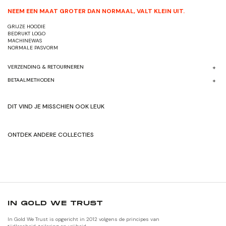
NEEM EEN MAAT GROTER DAN NORMAAL, VALT KLEIN UIT.
GRIJZE HOODIE
BEDRUKT LOGO
MACHINEWAS
NORMALE PASVORM
VERZENDING & RETOURNEREN
BETAALMETHODEN
DIT VIND JE MISSCHIEN OOK LEUK
ONTDEK ANDERE COLLECTIES
SHOP HERFST/WINTER'24
SHOP ORIGNALEN
IN GOLD WE TRUST
In Gold We Trust is opgericht in 2012 volgens de principes van