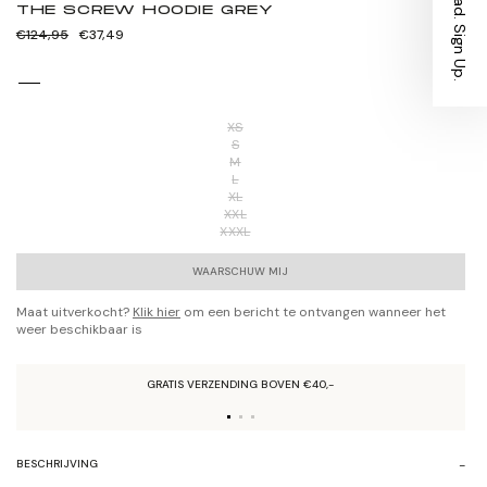
Stay Ahead. Sign Up.
THE SCREW HOODIE GREY
Normale
Verkoopprijs
€124,95
€37,49
prijs
XS
S
M
L
XL
XXL
XXXL
WAARSCHUW MIJ
Maat uitverkocht?
Klik hier
om een bericht te ontvangen wanneer het
weer beschikbaar is
GRATIS VERZENDING BOVEN €40,-
BESCHRIJVING