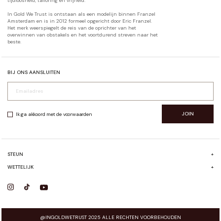
tijdloosheid, tailoring en vrijheid.
In Gold We Trust is ontstaan als een modelijn binnen Franzel
Amsterdam en is in 2012 formeel opgericht door Eric Franzel.
Het merk weerspiegelt de reis van de oprichter van het
overwinnen van obstakels en het voortdurend streven naar het
beste.
BIJ ONS AANSLUITEN
JOIN
Ik ga akkoord met de voorwaarden
STEUN
+
FAQ
WETTELIJK
+
VERZENDEN & RETOURNEREN
ALGEMENE VOORWAARDEN
CONTACT
PRIVACYBELEID
@INGOLDWETRUST 2025 ALLE RECHTEN VOORBEHOUDEN