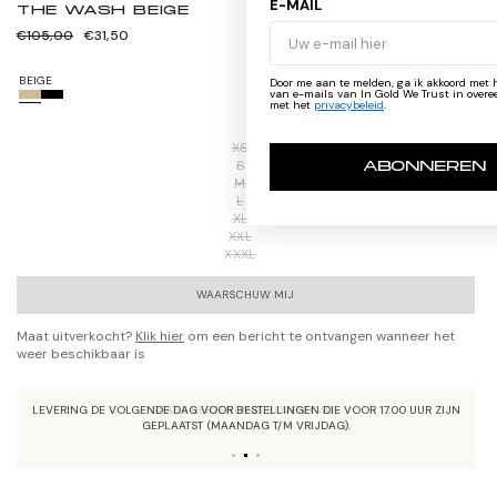
E-MAIL
THE WASH BEIGE
Normale
Verkoopprijs
€105,00
€31,50
prijs
BEIGE
Door me aan te melden, ga ik akkoord met het ontvangen
van e-mails van In Gold We Trust in overeenstemming
met het
privacybeleid
.
XS
S
ABONNEREN
M
L
XL
XXL
XXXL
WAARSCHUW MIJ
Maat uitverkocht?
Klik hier
om een bericht te ontvangen wanneer het
weer beschikbaar is
LEVERING DE VOLGENDE DAG VOOR BESTELLINGEN DIE VOOR 17.00 UUR ZIJN
GEPLAATST (MAANDAG T/M VRIJDAG).