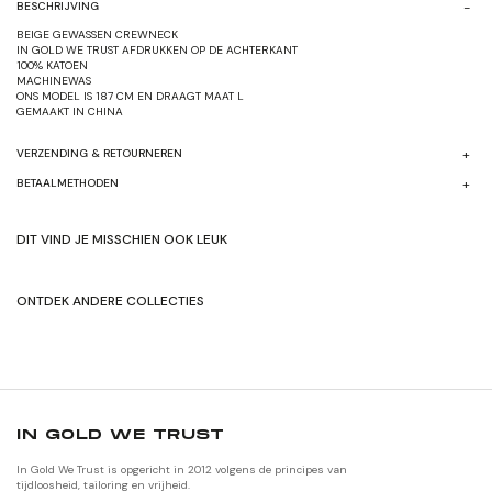
BESCHRIJVING
BEIGE GEWASSEN CREWNECK
IN GOLD WE TRUST AFDRUKKEN OP DE ACHTERKANT
100% KATOEN
MACHINEWAS
ONS MODEL IS 187 CM EN DRAAGT MAAT L
GEMAAKT IN CHINA
VERZENDING & RETOURNEREN
BETAALMETHODEN
DIT VIND JE MISSCHIEN OOK LEUK
ONTDEK ANDERE COLLECTIES
SHOP HERFST/WINTER'24
SHOP ORIGNALEN
IN GOLD WE TRUST
In Gold We Trust is opgericht in 2012 volgens de principes van
tijdloosheid, tailoring en vrijheid.