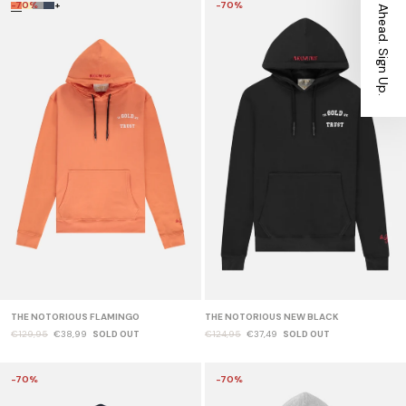
Stay Ahead. Sign Up.
-70%
+
-70%
THE NOTORIOUS FLAMINGO
THE NOTORIOUS NEW BLACK
€129,95
€38,99
SOLD OUT
€124,95
€37,49
SOLD OUT
-70%
-70%