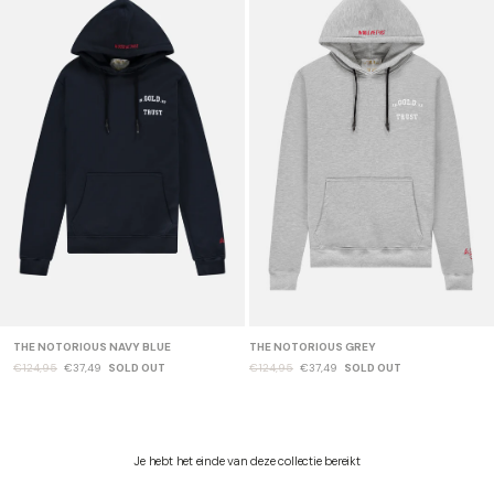
THE NOTORIOUS NAVY BLUE
THE NOTORIOUS GREY
€124,95
€37,49
SOLD OUT
€124,95
€37,49
SOLD OUT
Je hebt het einde van deze collectie bereikt