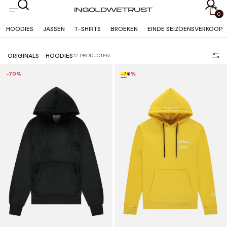
OVERSLAAN
NAAR
0
INHOUD
HOODIES
JASSEN
T-SHIRTS
BROEKEN
EINDE SEIZOENSVERKOOP
ORIGINALS - HOODIES
12 PRODUCTEN
-70%
-70%
+