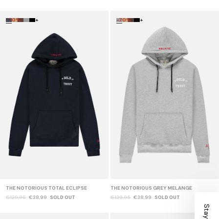
-70%
+
-70%
+
THE NOTORIOUS TOTAL ECLIPSE
THE NOTORIOUS GREY MELANGE
€129,95
€38,99
SOLD OUT
€129,95
€38,99
SOLD OUT