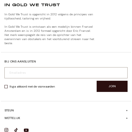
IN GOLD WE TRUST
In Gold We Trust is opgericht in 2012 volgens de principes van
tijdloosheid, tailoring en vrijheid.
In Gold We Trust is ontstaan als een modelijn binnen Franzel
Amsterdam en is in 2012 formeel opgericht door Eric Franzel.
Het merk weerspiegelt de reis van de oprichter van het
overwinnen van obstakels en het voortdurend streven naar het
beste.
BIJ ONS AANSLUITEN
JOIN
Ik ga akkoord met de voorwaarden
STEUN
+
FAQ
WETTELIJK
+
VERZENDEN & RETOURNEREN
ALGEMENE VOORWAARDEN