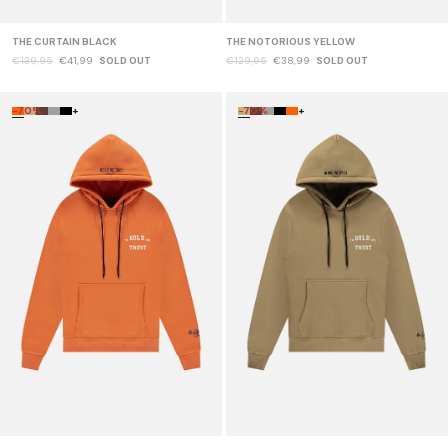
THE CURTAIN BLACK
THE NOTORIOUS YELLOW
€139,95
€41,99
SOLD OUT
€129,95
€38,99
SOLD OUT
-70%
+
-70%
+