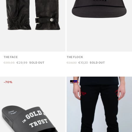
THE FACE
THE FLOCK
€99,95
€29,99
SOLD OUT
€34,00
€10,20
SOLD OUT
-70%
-70%