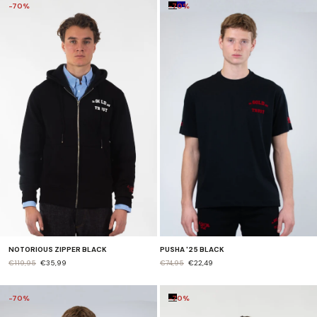
-70%
-70%
NOTORIOUS ZIPPER BLACK
PUSHA '25 BLACK
€119,95
€35,99
€74,95
€22,49
-70%
-70%