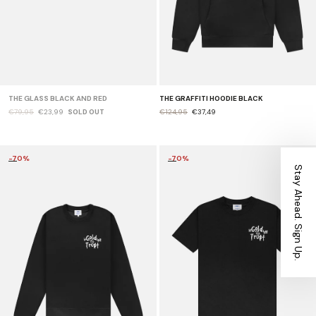
THE GLASS BLACK AND RED
THE GRAFFITI HOODIE BLACK
€79,95
€23,99
SOLD OUT
€124,95
€37,49
-70%
-70%
Stay Ahead. Sign Up.