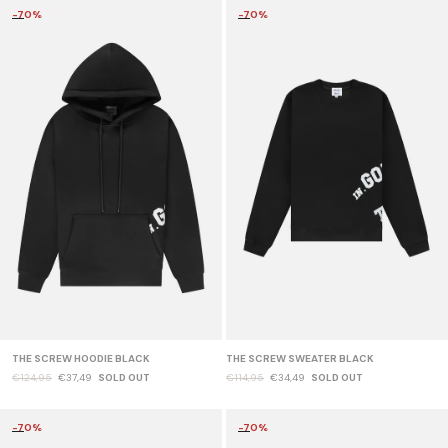
-70%
-70%
THE SCREW HOODIE BLACK
THE SCREW SWEATER BLACK
€124,95
€37,49
SOLD OUT
€114,95
€34,49
SOLD OUT
-70%
-70%