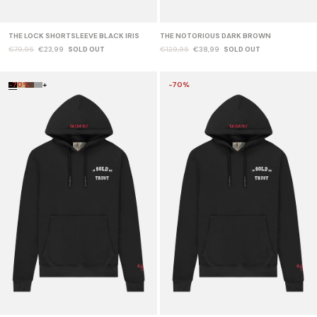
THE LOCK SHORTSLEEVE BLACK IRIS
THE NOTORIOUS DARK BROWN
€79,95
€23,99
SOLD OUT
€129,95
€38,99
SOLD OUT
-70%
+
-70%