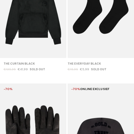
THE CURTAIN BLACK
THE EVERYDAY BLACK
€139,95
€41,99
SOLD OUT
€19,95
€5,99
SOLD OUT
-70%
-70%
ONLINE EXCLUSIEF