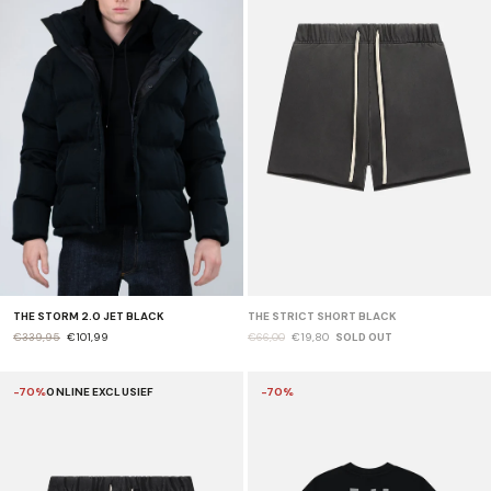
THE STORM 2.0 JET BLACK
THE STRICT SHORT BLACK
€339,95
€101,99
€66,00
€19,80
SOLD OUT
-70%
ONLINE EXCLUSIEF
-70%