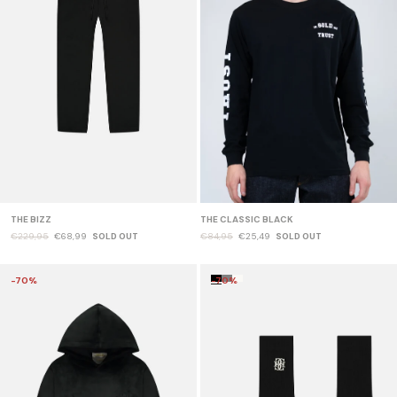
THE BIZZ
THE CLASSIC BLACK
€229,95
€68,99
SOLD OUT
€84,95
€25,49
SOLD OUT
-70%
-70%