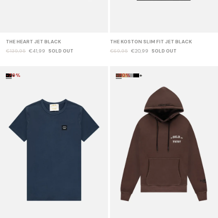
THE HEART JET BLACK
THE KOSTON SLIM FIT JET BLACK
€139,95
€41,99
SOLD OUT
€69,95
€20,99
SOLD OUT
-70%
+
-70%
+