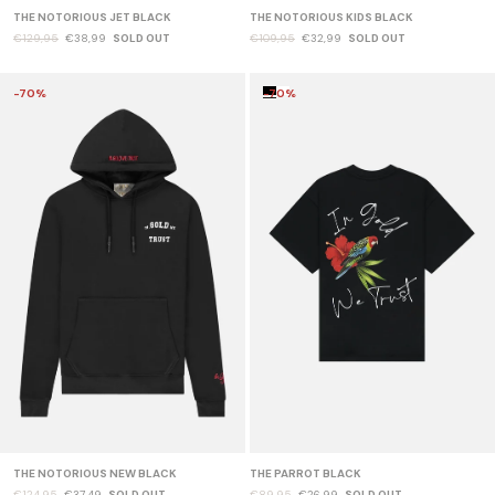
THE NOTORIOUS JET BLACK
THE NOTORIOUS KIDS BLACK
€129,95
€38,99
SOLD OUT
€109,95
€32,99
SOLD OUT
-70%
-70%
THE NOTORIOUS NEW BLACK
THE PARROT BLACK
€124,95
€37,49
SOLD OUT
€89,95
€26,99
SOLD OUT