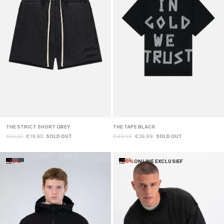
THE STRICT SHORT GREY
THE TAPE BLACK
€66,00
€19,80
SOLD OUT
€89,95
€26,99
SOLD OUT
-70%
-70%
ONLINE EXCLUSIEF