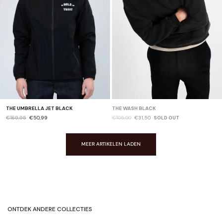
THE UMBRELLA JET BLACK
THE WASH BLACK
€169,95
€50,99
€105,00
€31,50
SOLD OUT
MEER ARTIKELEN LADEN
ONTDEK ANDERE COLLECTIES
ORIGINALS
JACKETS