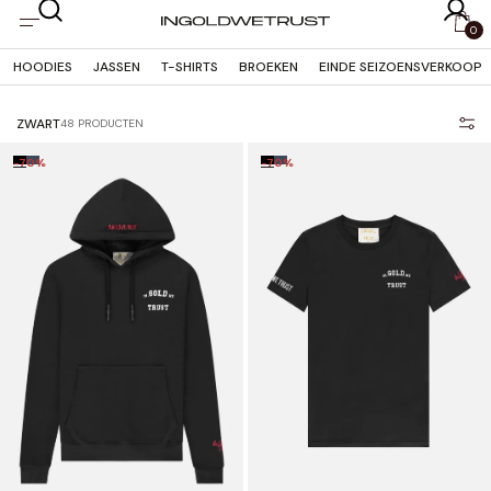
OVERSLAAN
NAAR
0
INHOUD
HOODIES
JASSEN
T-SHIRTS
BROEKEN
EINDE SEIZOENSVERKOOP
ZWART
48 PRODUCTEN
-70%
-70%