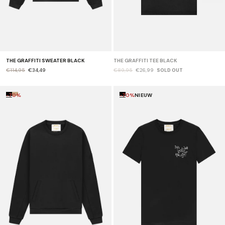
THE GRAFFITI SWEATER BLACK
THE GRAFFITI TEE BLACK
€114,95
€34,49
€89,95
€26,99
SOLD OUT
-70%
-70%
NIEUW