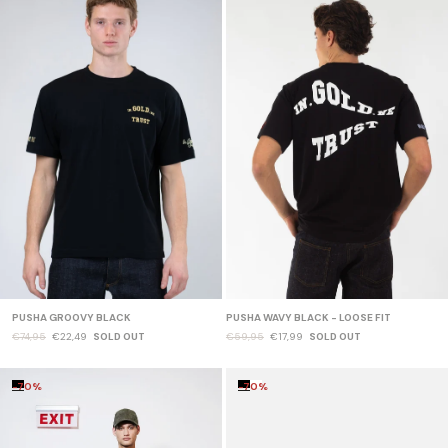
PUSHA GROOVY BLACK
PUSHA WAVY BLACK - LOOSE FIT
€74,95
€22,49
SOLD OUT
€59,95
€17,99
SOLD OUT
-70%
-70%