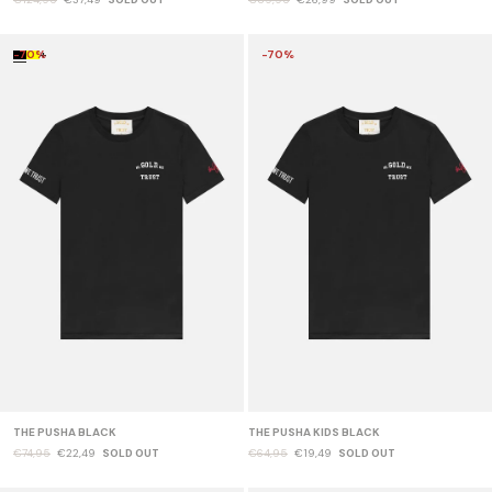
-70%
+
-70%
THE PUSHA BLACK
THE PUSHA KIDS BLACK
€74,95
€22,49
SOLD OUT
€64,95
€19,49
SOLD OUT