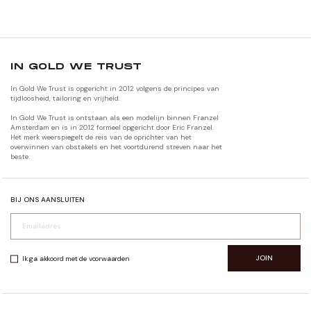
IN GOLD WE TRUST
In Gold We Trust is opgericht in 2012 volgens de principes van
tijdloosheid, tailoring en vrijheid.
In Gold We Trust is ontstaan als een modelijn binnen Franzel
Amsterdam en is in 2012 formeel opgericht door Eric Franzel.
Het merk weerspiegelt de reis van de oprichter van het
overwinnen van obstakels en het voortdurend streven naar het
beste.
BIJ ONS AANSLUITEN
JOIN
Ik ga akkoord met de voorwaarden