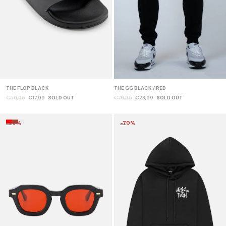
THE FLOP BLACK
THE GG BLACK / RED
€59,95
€17,99
SOLD OUT
€79,95
€23,99
SOLD OUT
-70%
-70%