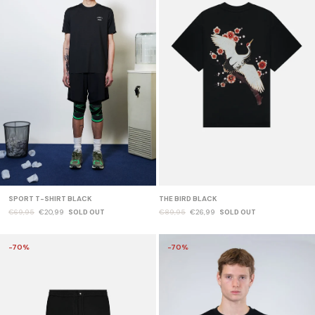
SPORT T-SHIRT BLACK
THE BIRD BLACK
€69,95
€20,99
SOLD OUT
€89,95
€26,99
SOLD OUT
-70%
-70%