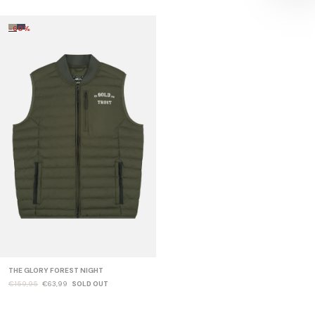
-60%
THE GLORY FOREST NIGHT
€159,95
€63,99
SOLD OUT