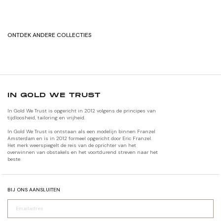
ONTDEK ANDERE COLLECTIES
ORIGINALS
JACKETS
IN GOLD WE TRUST
In Gold We Trust is opgericht in 2012 volgens de principes van
tijdloosheid, tailoring en vrijheid.
In Gold We Trust is ontstaan als een modelijn binnen Franzel
Amsterdam en is in 2012 formeel opgericht door Eric Franzel.
Het merk weerspiegelt de reis van de oprichter van het
overwinnen van obstakels en het voortdurend streven naar het
beste.
BIJ ONS AANSLUITEN