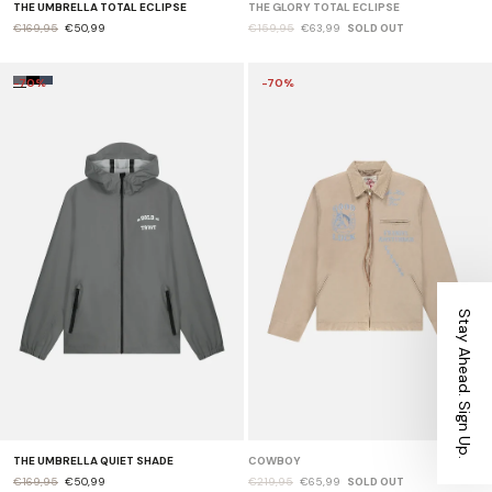
THE UMBRELLA TOTAL ECLIPSE
THE GLORY TOTAL ECLIPSE
€169,95
€50,99
€159,95
€63,99
SOLD OUT
-70%
-70%
Stay Ahead. Sign Up.
THE UMBRELLA QUIET SHADE
COWBOY
€169,95
€50,99
€219,95
€65,99
SOLD OUT