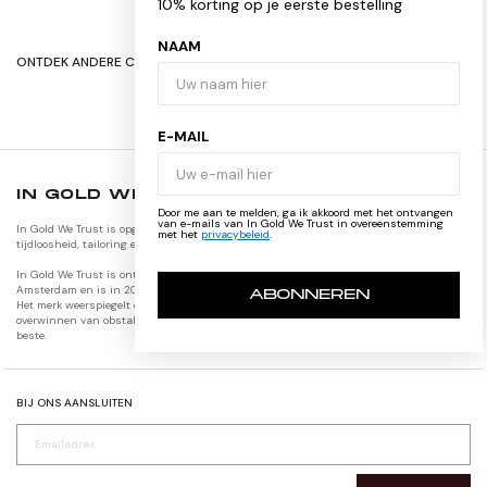
10% korting op je eerste bestelling
NAAM
ONTDEK ANDERE COLLECTIES
ORIGINALS
JACKETS
E-MAIL
IN GOLD WE TRUST
Door me aan te melden, ga ik akkoord met het ontvangen
van e-mails van In Gold We Trust in overeenstemming
In Gold We Trust is opgericht in 2012 volgens de principes van
met het
privacybeleid
.
tijdloosheid, tailoring en vrijheid.
In Gold We Trust is ontstaan als een modelijn binnen Franzel
Amsterdam en is in 2012 formeel opgericht door Eric Franzel.
ABONNEREN
Het merk weerspiegelt de reis van de oprichter van het
overwinnen van obstakels en het voortdurend streven naar het
beste.
BIJ ONS AANSLUITEN