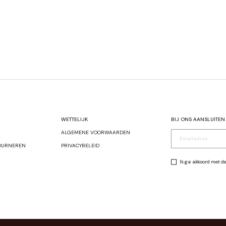
T-SHIRTS
WETTELIJK
BIJ ONS AANSLUITEN
ALGEMENE VOORWAARDEN
OURNEREN
PRIVACYBELEID
Ik ga akkoord met d