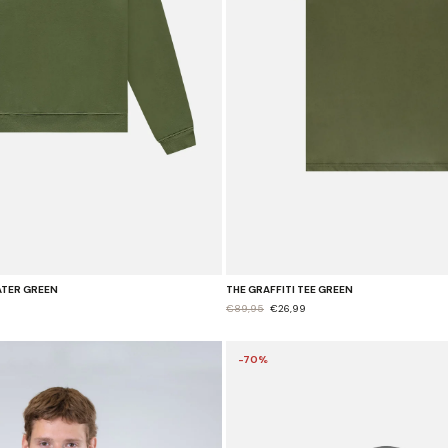
ATER GREEN
THE GRAFFITI TEE GREEN
€89,95
€26,99
-70%