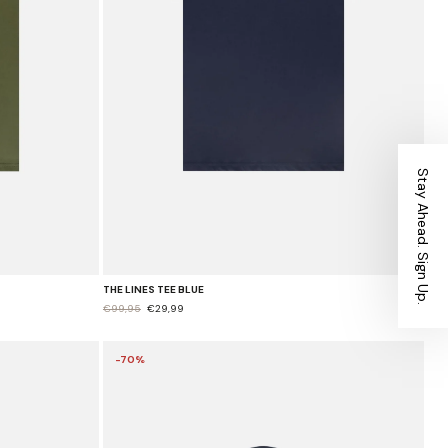
Stay Ahead. Sign Up.
THE LINES TEE BLUE
€99,95
€29,99
-70%