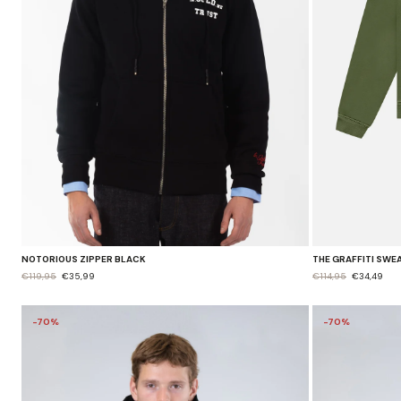
NOTORIOUS ZIPPER BLACK
THE GRAFFITI SWE
€119,95
€35,99
€114,95
€34,49
-70%
-70%