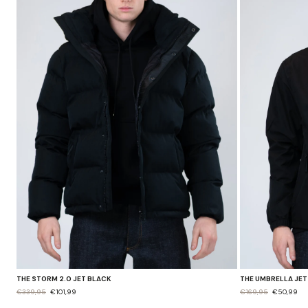
THE STORM 2.0 JET BLACK
THE UMBRELLA JET
€339,95
€101,99
€169,95
€50,99