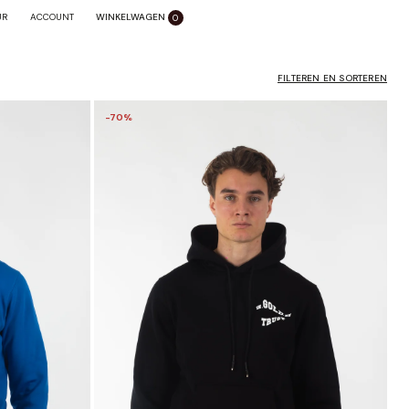
WINKELWAGEN
SLUITEN X
UR
ACCOUNT
0
FILTEREN EN SORTEREN
-70%