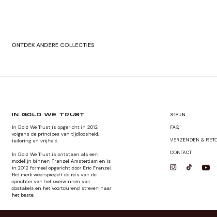
ONTDEK ANDERE COLLECTIES
ORIGINALS
JACKETS
STEUN
IN GOLD WE TRUST
In Gold We Trust is opgericht in 2012
FAQ
volgens de principes van tijdloosheid,
VERZENDEN & RET
tailoring en vrijheid.
CONTACT
In Gold We Trust is ontstaan als een
modelijn binnen Franzel Amsterdam en is
in 2012 formeel opgericht door Eric Franzel.
Het merk weerspiegelt de reis van de
oprichter van het overwinnen van
obstakels en het voortdurend streven naar
het beste.