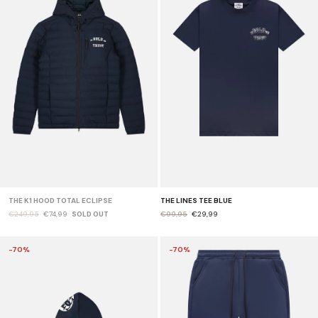
THE K1 HOOD TOTAL ECLIPSE
THE LINES TEE BLUE
€249,95
€74,99
SOLD OUT
€99,95
€29,99
-70%
-70%