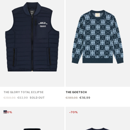
THE GLORY TOTAL ECLIPSE
THE GOETSCH
€159,95
€63,99
SOLD OUT
€189,95
€56,99
-70%
-70%