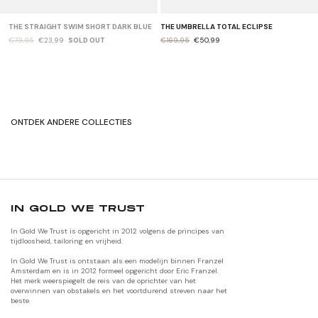
THE STRAIGHT SWIM SHORT DARK BLUE
THE UMBRELLA TOTAL ECLIPSE
€79,95
€23,99
SOLD OUT
€169,95
€50,99
ONTDEK ANDERE COLLECTIES
ORIGINALS
JACKETS
IN GOLD WE TRUST
In Gold We Trust is opgericht in 2012 volgens de principes van
tijdloosheid, tailoring en vrijheid.
In Gold We Trust is ontstaan als een modelijn binnen Franzel
Amsterdam en is in 2012 formeel opgericht door Eric Franzel.
Het merk weerspiegelt de reis van de oprichter van het
overwinnen van obstakels en het voortdurend streven naar het
beste.