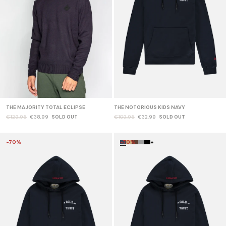
THE MAJORITY TOTAL ECLIPSE
THE NOTORIOUS KIDS NAVY
€129,95
€38,99
SOLD OUT
€109,95
€32,99
SOLD OUT
-70%
-70%
+