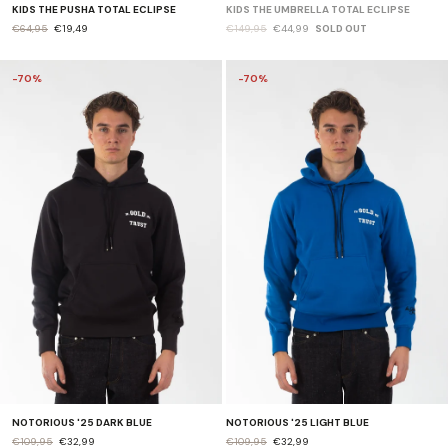
KIDS THE PUSHA TOTAL ECLIPSE
KIDS THE UMBRELLA TOTAL ECLIPSE
€64,95
€19,49
€149,95
€44,99
SOLD OUT
-70%
-70%
NOTORIOUS '25 DARK BLUE
NOTORIOUS '25 LIGHT BLUE
€109,95
€32,99
€109,95
€32,99