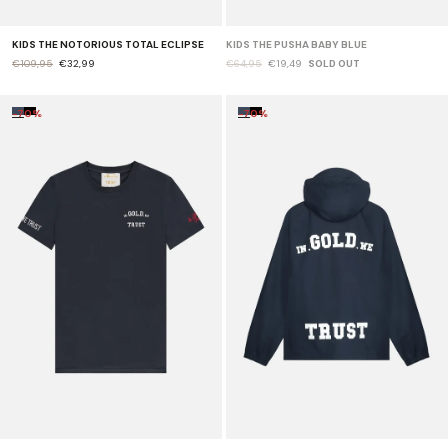
KIDS THE NOTORIOUS TOTAL ECLIPSE
KIDS THE PUSHA BABY BLUE
€109,95
€32,99
€64,95
€19,49
SOLD OUT
-70%
-70%