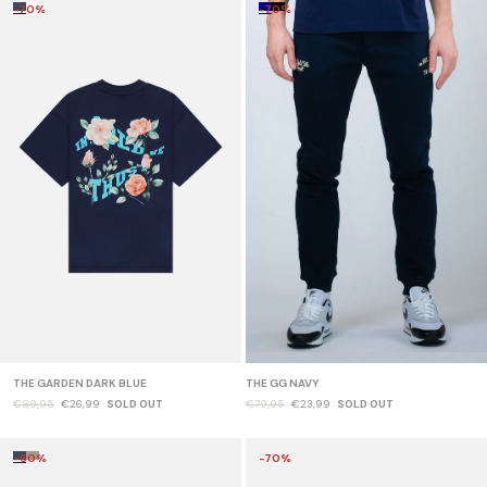
-70%
-70%
THE GARDEN DARK BLUE
THE GG NAVY
€89,95
€26,99
SOLD OUT
€79,95
€23,99
SOLD OUT
-60%
-70%