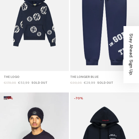
Stay Ahead. Sign Up.
THE LOGO
THE LONGER BLUE
€179,95
€53,99
SOLD OUT
€99,95
€29,99
SOLD OUT
-70%
-70%