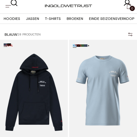
OVERSLAAN
NAAR
0
INHOUD
HOODIES
JASSEN
T-SHIRTS
BROEKEN
EINDE SEIZOENSVERKOOP
BLAUW
28 PRODUCTEN
-70%
-70%
+