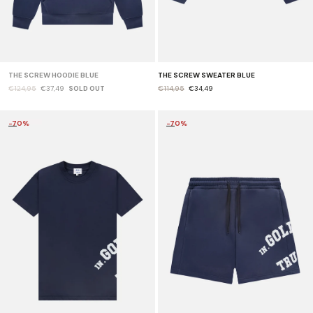
THE SCREW HOODIE BLUE
THE SCREW SWEATER BLUE
€124,95
€37,49
SOLD OUT
€114,95
€34,49
-70%
-70%