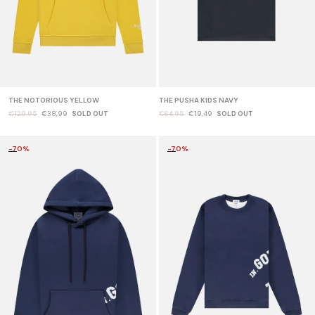
THE NOTORIOUS YELLOW
THE PUSHA KIDS NAVY
€129,95
€38,99
SOLD OUT
€64,95
€19,49
SOLD OUT
-70%
-70%