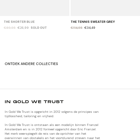
THE SHORTER BLUE
THE TENNIS SWEATER GREY
€89,95
€26,99
SOLD OUT
€114,95
€34,49
ONTDEK ANDERE COLLECTIES
ORIGINALS
JACKETS
IN GOLD WE TRUST
In Gold We Trust is opgericht in 2012 volgens de principes van
tijdloosheid, tailoring en vrijheid.
In Gold We Trust is ontstaan als een modelijn binnen Franzel
Amsterdam en is in 2012 formeel opgericht door Eric Franzel.
Het merk weerspiegelt de reis van de oprichter van het
overwinnen van obstakels en het voortdurend streven naar het