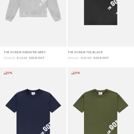
THE SCREW SWEATER GREY
THE SCREW TEE BLACK
€114,95
€34,49
SOLD OUT
€89,95
€26,99
SOLD OUT
-70%
-70%