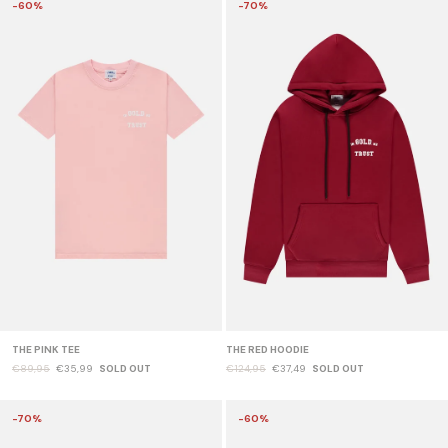
-60%
-70%
THE PINK TEE
THE RED HOODIE
€89,95
€35,99
SOLD OUT
€124,95
€37,49
SOLD OUT
-70%
-60%