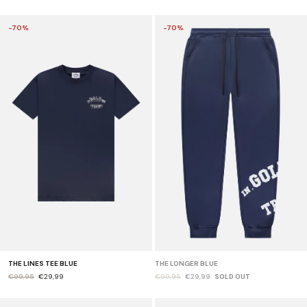
-70%
-70%
THE LINES TEE BLUE
THE LONGER BLUE
€99,95
€29,99
€99,95
€29,99
SOLD OUT