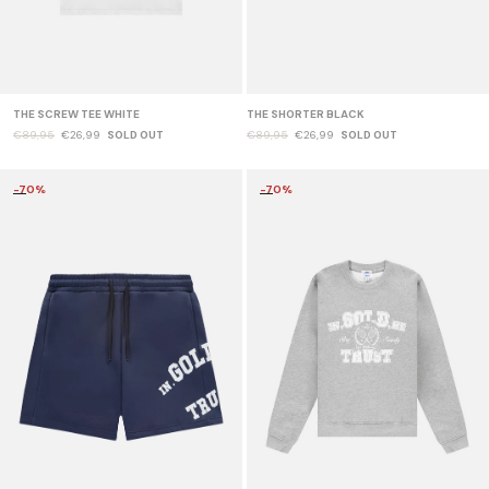
THE SCREW TEE WHITE
THE SHORTER BLACK
€89,95
€26,99
SOLD OUT
€89,95
€26,99
SOLD OUT
-70%
-70%