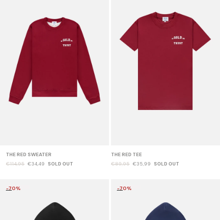
THE RED SWEATER
THE RED TEE
€114,95
€34,49
SOLD OUT
€89,95
€35,99
SOLD OUT
-70%
-70%