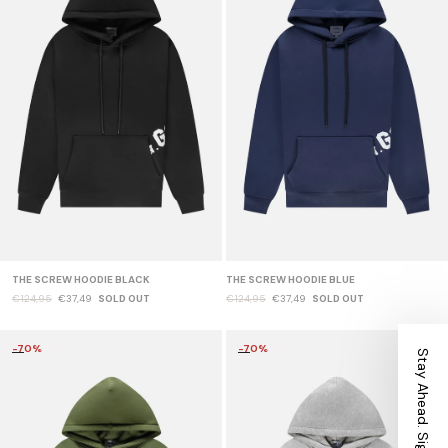
THE SCREW HOODIE BLACK
THE SCREW HOODIE BLUE
€124,95
€37,49
SOLD OUT
€124,95
€37,49
SOLD OUT
-70%
-70%
Stay Ahead. Sign Up.